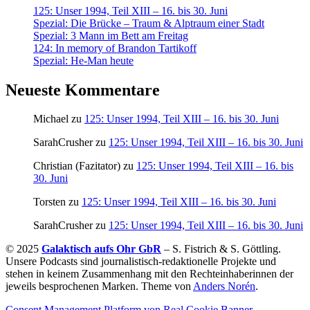
125: Unser 1994, Teil XIII – 16. bis 30. Juni
Spezial: Die Brücke – Traum & Alptraum einer Stadt
Spezial: 3 Mann im Bett am Freitag
124: In memory of Brandon Tartikoff
Spezial: He-Man heute
Neueste Kommentare
Michael
zu
125: Unser 1994, Teil XIII – 16. bis 30. Juni
SarahCrusher
zu
125: Unser 1994, Teil XIII – 16. bis 30. Juni
Christian (Fazitator)
zu
125: Unser 1994, Teil XIII – 16. bis
30. Juni
Torsten
zu
125: Unser 1994, Teil XIII – 16. bis 30. Juni
SarahCrusher
zu
125: Unser 1994, Teil XIII – 16. bis 30. Juni
© 2025
Galaktisch aufs Ohr GbR
– S. Fistrich & S. Göttling.
Unsere Podcasts sind journalistisch-redaktionelle Projekte und
stehen in keinem Zusammenhang mit den Rechteinhaberinnen der
jeweils besprochenen Marken. Theme von
Anders Norén
.
Consent Management Platform von Real Cookie Banner