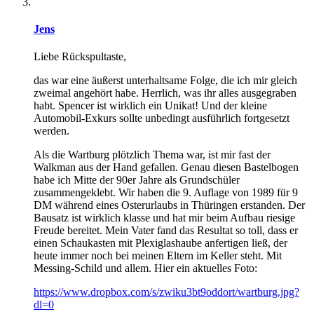
Jens
Liebe Rückspultaste,
das war eine äußerst unterhaltsame Folge, die ich mir gleich
zweimal angehört habe. Herrlich, was ihr alles ausgegraben
habt. Spencer ist wirklich ein Unikat! Und der kleine
Automobil-Exkurs sollte unbedingt ausführlich fortgesetzt
werden.
Als die Wartburg plötzlich Thema war, ist mir fast der
Walkman aus der Hand gefallen. Genau diesen Bastelbogen
habe ich Mitte der 90er Jahre als Grundschüler
zusammengeklebt. Wir haben die 9. Auflage von 1989 für 9
DM während eines Osterurlaubs in Thüringen erstanden. Der
Bausatz ist wirklich klasse und hat mir beim Aufbau riesige
Freude bereitet. Mein Vater fand das Resultat so toll, dass er
einen Schaukasten mit Plexiglashaube anfertigen ließ, der
heute immer noch bei meinen Eltern im Keller steht. Mit
Messing-Schild und allem. Hier ein aktuelles Foto:
https://www.dropbox.com/s/zwiku3bt9oddort/wartburg.jpg?
dl=0