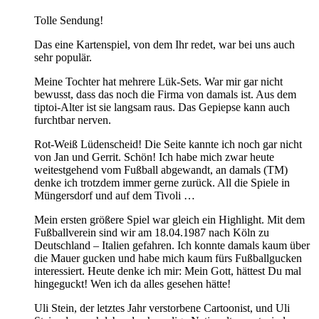
Tolle Sendung!
Das eine Kartenspiel, von dem Ihr redet, war bei uns auch
sehr populär.
Meine Tochter hat mehrere Lük-Sets. War mir gar nicht
bewusst, dass das noch die Firma von damals ist. Aus dem
tiptoi-Alter ist sie langsam raus. Das Gepiepse kann auch
furchtbar nerven.
Rot-Weiß Lüdenscheid! Die Seite kannte ich noch gar nicht
von Jan und Gerrit. Schön! Ich habe mich zwar heute
weitestgehend vom Fußball abgewandt, an damals (TM)
denke ich trotzdem immer gerne zurück. All die Spiele in
Müngersdorf und auf dem Tivoli …
Mein ersten größere Spiel war gleich ein Highlight. Mit dem
Fußballverein sind wir am 18.04.1987 nach Köln zu
Deutschland – Italien gefahren. Ich konnte damals kaum über
die Mauer gucken und habe mich kaum fürs Fußballgucken
interessiert. Heute denke ich mir: Mein Gott, hättest Du mal
hingeguckt! Wen ich da alles gesehen hätte!
Uli Stein, der letztes Jahr verstorbene Cartoonist, und Uli