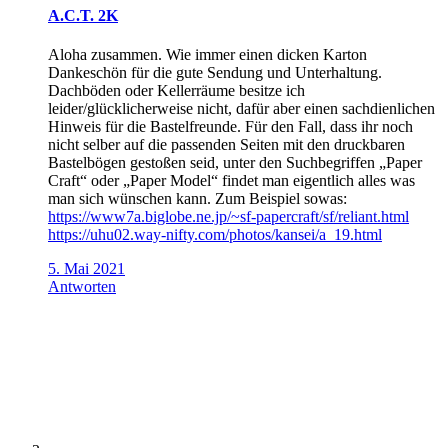
A.C.T. 2K
Aloha zusammen. Wie immer einen dicken Karton
Dankeschön für die gute Sendung und Unterhaltung.
Dachböden oder Kellerräume besitze ich
leider/glücklicherweise nicht, dafür aber einen sachdienlichen
Hinweis für die Bastelfreunde. Für den Fall, dass ihr noch
nicht selber auf die passenden Seiten mit den druckbaren
Bastelbögen gestoßen seid, unter den Suchbegriffen „Paper
Craft“ oder „Paper Model“ findet man eigentlich alles was
man sich wünschen kann. Zum Beispiel sowas:
https://www7a.biglobe.ne.jp/~sf-papercraft/sf/reliant.html
https://uhu02.way-nifty.com/photos/kansei/a_19.html
5. Mai 2021
Antworten