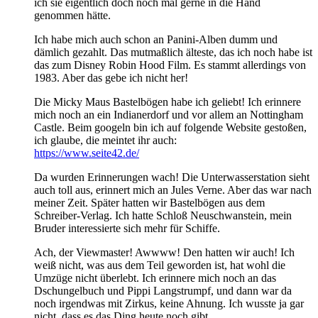
ich sie eigentlich doch noch mal gerne in die Hand
genommen hätte.
Ich habe mich auch schon an Panini-Alben dumm und
dämlich gezahlt. Das mutmaßlich älteste, das ich noch habe ist
das zum Disney Robin Hood Film. Es stammt allerdings von
1983. Aber das gebe ich nicht her!
Die Micky Maus Bastelbögen habe ich geliebt! Ich erinnere
mich noch an ein Indianerdorf und vor allem an Nottingham
Castle. Beim googeln bin ich auf folgende Website gestoßen,
ich glaube, die meintet ihr auch:
https://www.seite42.de/
Da wurden Erinnerungen wach! Die Unterwasserstation sieht
auch toll aus, erinnert mich an Jules Verne. Aber das war nach
meiner Zeit. Später hatten wir Bastelbögen aus dem
Schreiber-Verlag. Ich hatte Schloß Neuschwanstein, mein
Bruder interessierte sich mehr für Schiffe.
Ach, der Viewmaster! Awwww! Den hatten wir auch! Ich
weiß nicht, was aus dem Teil geworden ist, hat wohl die
Umzüge nicht überlebt. Ich erinnere mich noch an das
Dschungelbuch und Pippi Langstrumpf, und dann war da
noch irgendwas mit Zirkus, keine Ahnung. Ich wusste ja gar
nicht, dass es das Ding heute noch gibt.