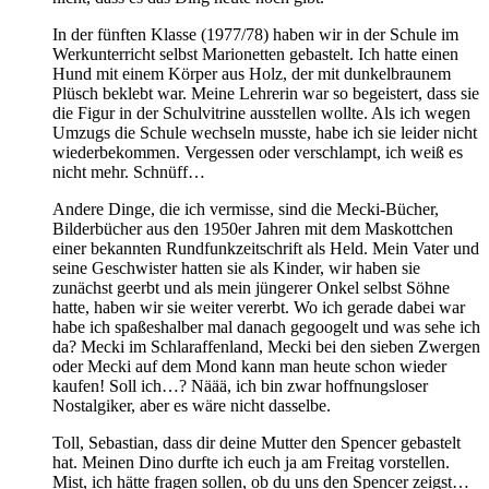
In der fünften Klasse (1977/78) haben wir in der Schule im
Werkunterricht selbst Marionetten gebastelt. Ich hatte einen
Hund mit einem Körper aus Holz, der mit dunkelbraunem
Plüsch beklebt war. Meine Lehrerin war so begeistert, dass sie
die Figur in der Schulvitrine ausstellen wollte. Als ich wegen
Umzugs die Schule wechseln musste, habe ich sie leider nicht
wiederbekommen. Vergessen oder verschlampt, ich weiß es
nicht mehr. Schnüff…
Andere Dinge, die ich vermisse, sind die Mecki-Bücher,
Bilderbücher aus den 1950er Jahren mit dem Maskottchen
einer bekannten Rundfunkzeitschrift als Held. Mein Vater und
seine Geschwister hatten sie als Kinder, wir haben sie
zunächst geerbt und als mein jüngerer Onkel selbst Söhne
hatte, haben wir sie weiter vererbt. Wo ich gerade dabei war
habe ich spaßeshalber mal danach gegoogelt und was sehe ich
da? Mecki im Schlaraffenland, Mecki bei den sieben Zwergen
oder Mecki auf dem Mond kann man heute schon wieder
kaufen! Soll ich…? Näää, ich bin zwar hoffnungsloser
Nostalgiker, aber es wäre nicht dasselbe.
Toll, Sebastian, dass dir deine Mutter den Spencer gebastelt
hat. Meinen Dino durfte ich euch ja am Freitag vorstellen.
Mist, ich hätte fragen sollen, ob du uns den Spencer zeigst…