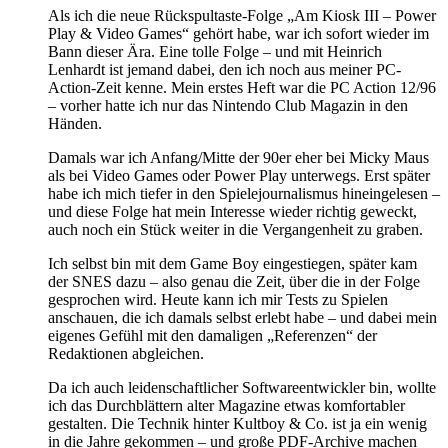
Als ich die neue Rückspultaste-Folge „Am Kiosk III – Power
Play & Video Games“ gehört habe, war ich sofort wieder im
Bann dieser Ära. Eine tolle Folge – und mit Heinrich
Lenhardt ist jemand dabei, den ich noch aus meiner PC-
Action-Zeit kenne. Mein erstes Heft war die PC Action 12/96
– vorher hatte ich nur das Nintendo Club Magazin in den
Händen.
Damals war ich Anfang/Mitte der 90er eher bei Micky Maus
als bei Video Games oder Power Play unterwegs. Erst später
habe ich mich tiefer in den Spielejournalismus hineingelesen –
und diese Folge hat mein Interesse wieder richtig geweckt,
auch noch ein Stück weiter in die Vergangenheit zu graben.
Ich selbst bin mit dem Game Boy eingestiegen, später kam
der SNES dazu – also genau die Zeit, über die in der Folge
gesprochen wird. Heute kann ich mir Tests zu Spielen
anschauen, die ich damals selbst erlebt habe – und dabei mein
eigenes Gefühl mit den damaligen „Referenzen“ der
Redaktionen abgleichen.
Da ich auch leidenschaftlicher Softwareentwickler bin, wollte
ich das Durchblättern alter Magazine etwas komfortabler
gestalten. Die Technik hinter Kultboy & Co. ist ja ein wenig
in die Jahre gekommen – und große PDF-Archive machen