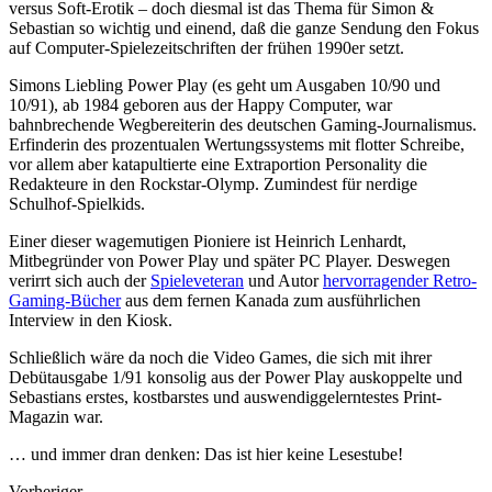
versus Soft-Erotik – doch diesmal ist das Thema für Simon &
Sebastian so wichtig und einend, daß die ganze Sendung den Fokus
auf Computer-Spielezeitschriften der frühen 1990er setzt.
Simons Liebling Power Play (es geht um Ausgaben 10/90 und
10/91), ab 1984 geboren aus der Happy Computer, war
bahnbrechende Wegbereiterin des deutschen Gaming-Journalismus.
Erfinderin des prozentualen Wertungssystems mit flotter Schreibe,
vor allem aber katapultierte eine Extraportion Personality die
Redakteure in den Rockstar-Olymp. Zumindest für nerdige
Schulhof-Spielkids.
Einer dieser wagemutigen Pioniere ist Heinrich Lenhardt,
Mitbegründer von Power Play und später PC Player. Deswegen
verirrt sich auch der
Spieleveteran
und Autor
hervorragender Retro-
Gaming-Bücher
aus dem fernen Kanada zum ausführlichen
Interview in den Kiosk.
Schließlich wäre da noch die Video Games, die sich mit ihrer
Debütausgabe 1/91 konsolig aus der Power Play auskoppelte und
Sebastians erstes, kostbarstes und auswendiggelerntestes Print-
Magazin war.
… und immer dran denken: Das ist hier keine Lesestube!
Vorheriger