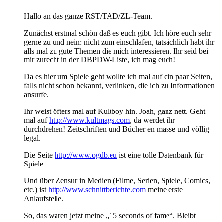
Hallo an das ganze RST/TAD/ZL-Team.
Zunächst erstmal schön daß es euch gibt. Ich höre euch sehr
gerne zu und nein: nicht zum einschlafen, tatsächlich habt ihr
alls mal zu gute Themen die mich interessieren. Ihr seid bei
mir zurecht in der DBPDW-Liste, ich mag euch!
Da es hier um Spiele geht wollte ich mal auf ein paar Seiten,
falls nicht schon bekannt, verlinken, die ich zu Informationen
ansurfe.
Ihr weist öfters mal auf Kultboy hin. Joah, ganz nett. Geht
mal auf
http://www.kultmags.com
, da werdet ihr
durchdrehen! Zeitschriften und Bücher en masse und völlig
legal.
Die Seite
http://www.ogdb.eu
ist eine tolle Datenbank für
Spiele.
Und über Zensur in Medien (Filme, Serien, Spiele, Comics,
etc.) ist
http://www.schnittberichte.com
meine erste
Anlaufstelle.
So, das waren jetzt meine „15 seconds of fame“. Bleibt