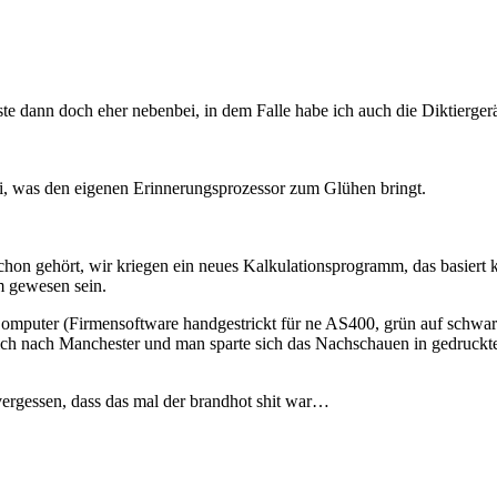
ste dann doch eher nebenbei, in dem Falle habe ich auch die Diktierger
i, was den eigenen Erinnerungsprozessor zum Glühen bringt.
hon gehört, wir kriegen ein neues Kalkulationsprogramm, das basie
 gewesen sein.
mputer (Firmensoftware handgestrickt für ne AS400, grün auf schwarz
h nach Manchester und man sparte sich das Nachschauen in gedruckten 
vergessen, dass das mal der brandhot shit war…