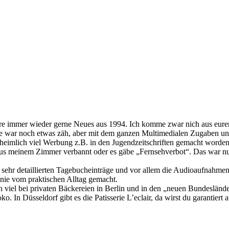
öre immer wieder gerne Neues aus 1994. Ich komme zwar nich aus eurer
be war noch etwas zäh, aber mit dem ganzen Multimedialen Zugaben und
heimlich viel Werbung z.B. in den Jugendzeitschriften gemacht worden i
 aus meinem Zimmer verbannt oder es gäbe „Fernsehverbot“. Das war nu
 sehr detaillierten Tagebucheinträge und vor allem die Audioaufnahmen 
nie vom praktischen Alltag gemacht.
h viel bei privaten Bäckereien in Berlin und in den „neuen Bundeslän
o. In Düsseldorf gibt es die Patisserie L’eclair, da wirst du garantiert 