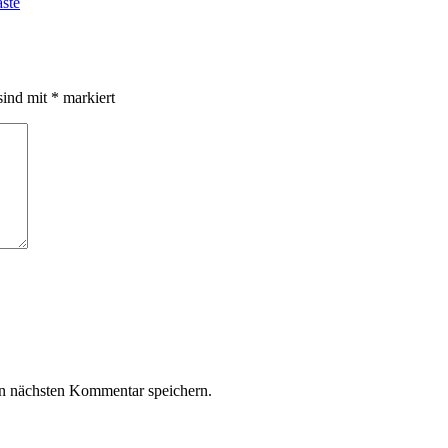
aste
sind mit
*
markiert
n nächsten Kommentar speichern.