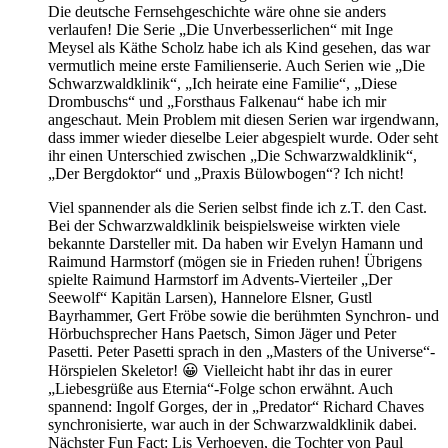
Die deutsche Fernsehgeschichte wäre ohne sie anders
verlaufen! Die Serie „Die Unverbesserlichen“ mit Inge
Meysel als Käthe Scholz habe ich als Kind gesehen, das war
vermutlich meine erste Familienserie. Auch Serien wie „Die
Schwarzwaldklinik“, „Ich heirate eine Familie“, „Diese
Drombuschs“ und „Forsthaus Falkenau“ habe ich mir
angeschaut. Mein Problem mit diesen Serien war irgendwann,
dass immer wieder dieselbe Leier abgespielt wurde. Oder seht
ihr einen Unterschied zwischen „Die Schwarzwaldklinik“,
„Der Bergdoktor“ und „Praxis Bülowbogen“? Ich nicht!
Viel spannender als die Serien selbst finde ich z.T. den Cast.
Bei der Schwarzwaldklinik beispielsweise wirkten viele
bekannte Darsteller mit. Da haben wir Evelyn Hamann und
Raimund Harmstorf (mögen sie in Frieden ruhen! Übrigens
spielte Raimund Harmstorf im Advents-Vierteiler „Der
Seewolf“ Kapitän Larsen), Hannelore Elsner, Gustl
Bayrhammer, Gert Fröbe sowie die berühmten Synchron- und
Hörbuchsprecher Hans Paetsch, Simon Jäger und Peter
Pasetti. Peter Pasetti sprach in den „Masters of the Universe“-
Hörspielen Skeletor! 😀 Vielleicht habt ihr das in eurer
„Liebesgrüße aus Eternia“-Folge schon erwähnt. Auch
spannend: Ingolf Gorges, der in „Predator“ Richard Chaves
synchronisierte, war auch in der Schwarzwaldklinik dabei.
Nächster Fun Fact: Lis Verhoeven, die Tochter von Paul