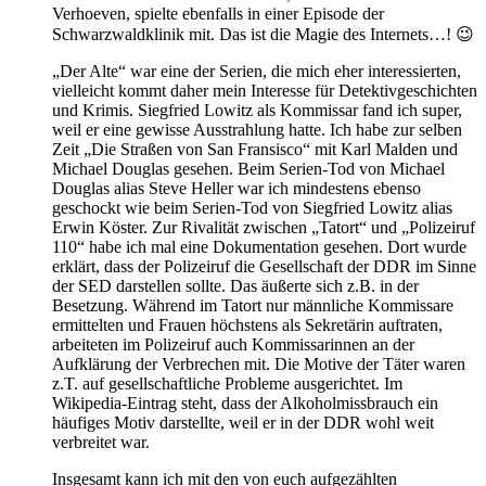
Verhoeven, spielte ebenfalls in einer Episode der
Schwarzwaldklinik mit. Das ist die Magie des Internets…! 😉
„Der Alte“ war eine der Serien, die mich eher interessierten,
vielleicht kommt daher mein Interesse für Detektivgeschichten
und Krimis. Siegfried Lowitz als Kommissar fand ich super,
weil er eine gewisse Ausstrahlung hatte. Ich habe zur selben
Zeit „Die Straßen von San Fransisco“ mit Karl Malden und
Michael Douglas gesehen. Beim Serien-Tod von Michael
Douglas alias Steve Heller war ich mindestens ebenso
geschockt wie beim Serien-Tod von Siegfried Lowitz alias
Erwin Köster. Zur Rivalität zwischen „Tatort“ und „Polizeiruf
110“ habe ich mal eine Dokumentation gesehen. Dort wurde
erklärt, dass der Polizeiruf die Gesellschaft der DDR im Sinne
der SED darstellen sollte. Das äußerte sich z.B. in der
Besetzung. Während im Tatort nur männliche Kommissare
ermittelten und Frauen höchstens als Sekretärin auftraten,
arbeiteten im Polizeiruf auch Kommissarinnen an der
Aufklärung der Verbrechen mit. Die Motive der Täter waren
z.T. auf gesellschaftliche Probleme ausgerichtet. Im
Wikipedia-Eintrag steht, dass der Alkoholmissbrauch ein
häufiges Motiv darstellte, weil er in der DDR wohl weit
verbreitet war.
Insgesamt kann ich mit den von euch aufgezählten