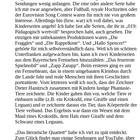
Sendungen wenig anfangen. Die eine oder andere Serie habe
ich mir zwar angesehen, aber Fußball, royale Hochzeiten oder
der Eurovision Song Contest waren für mich nie von großem
Interesse. Allerdings bin (bzw. war) ich voll dabei, was
Kinderserien angeht! Ich habe fast alle Serien, die ihr in „019:
Pädagogisch wertvoll“ besprochen habt, auch gesehen. Die
einzigen mir unbekannten Produktionen waren „Die
Fraggles“ und „Die Rappelkiste“. Und „Hallo Spencer!“
gehörte für mich selbstverständlich dazu. Weil ich im schönen
Unterfranken aufgewachsen bin, kann ich zwei Kinderserien
aus dem Bayerischen Fernsehen hinzuzählen: „Das feuerrote
Spielmobil“ und „Zapp Zarapp“. Beim ersteren ging es um
ein Fernsehteam, das in einem umgebauten Kleinbus durch
die Lande fuhr und reale Menschen mit ihren Geschichten
portraitierte. Vom letzteren weiß ich noch, dass der Zeichner
Dieter Hanitzsch zusammen mit Kindern lustige Phantasie-
Tiere zeichnete. Die Kinder gaben ihm vor, welche Tiere er
einbauen sollte (z.B. ein Krokodil, eine Giraffe und einen
Leguan) und er zeichnete daraus ein Tier, dass Körperteile der
Tiere verband. Das Ergebnis war dann ein Wesen mit dem
Maul eines Krokodils, dem Hals einer Giraffe und dem
Schwanz eines Leguans.
„Das literarische Quartett“ habe ich viel zu spät entdeckt.
Zum Glück findet man einige Sendungen auf YouTube, über