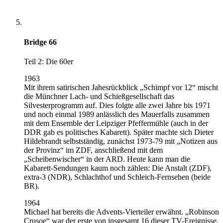
Bridge 66
Teil 2: Die 60er
1963
Mit ihrem satirischen Jahesrückblick „Schimpf vor 12“ mischt
die Münchner Lach- und Schießgesellschaft das
Silvesterprogramm auf. Dies folgte alle zwei Jahre bis 1971
und noch einmal 1989 anlässlich des Mauerfalls zusammen
mit dem Ensemble der Leipziger Pfeffermühle (auch in der
DDR gab es politisches Kabarett). Später machte sich Dieter
Hildebrandt selbstständig, zunächst 1973-79 mit „Notizen aus
der Provinz“ im ZDF, anschließend mit dem
„Scheibenwischer“ in der ARD. Heute kann man die
Kabarett-Sendungen kaum noch zählen: Die Anstalt (ZDF),
extra-3 (NDR), Schlachthof und Schleich-Fernsehen (beide
BR).
1964
Michael hat bereits die Advents-Vierteiler erwähnt. „Robinson
Crusoe“ war der erste von insgesamt 16 dieser TV-Ereignisse,