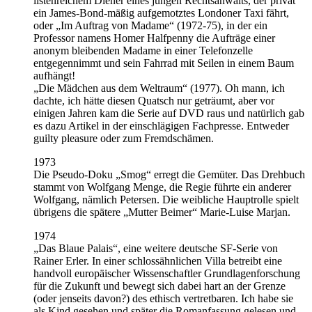
listenreichem Diener eines jungen Rechtsanwalts, der privat
ein James-Bond-mäßig aufgemotztes Londoner Taxi fährt,
oder „Im Auftrag von Madame“ (1972-75), in der ein
Professor namens Homer Halfpenny die Aufträge einer
anonym bleibenden Madame in einer Telefonzelle
entgegennimmt und sein Fahrrad mit Seilen in einem Baum
aufhängt!
„Die Mädchen aus dem Weltraum“ (1977). Oh mann, ich
dachte, ich hätte diesen Quatsch nur geträumt, aber vor
einigen Jahren kam die Serie auf DVD raus und natürlich gab
es dazu Artikel in der einschlägigen Fachpresse. Entweder
guilty pleasure oder zum Fremdschämen.
1973
Die Pseudo-Doku „Smog“ erregt die Gemüter. Das Drehbuch
stammt von Wolfgang Menge, die Regie führte ein anderer
Wolfgang, nämlich Petersen. Die weibliche Hauptrolle spielt
übrigens die spätere „Mutter Beimer“ Marie-Luise Marjan.
1974
„Das Blaue Palais“, eine weitere deutsche SF-Serie von
Rainer Erler. In einer schlossähnlichen Villa betreibt eine
handvoll europäischer Wissenschaftler Grundlagenforschung
für die Zukunft und bewegt sich dabei hart an der Grenze
(oder jenseits davon?) des ethisch vertretbaren. Ich habe sie
als Kind gesehen und später die Romanfassung gelesen und