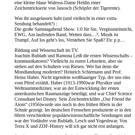
eine kleine blaue Walross-Dame Heldin einer
Zeichentrickserie von Janosch (Schöpfer der Tigerente).
Was ihr ausgelassen habt (und vielleicht in einer extra-
Sendung behandelt?) :
Die große Samstagabend Show. 1:0 für Sie, Vergissmeinnicht,
EWG, Am laufenden Band, Wetten dass…?, Musik ist
Trumpf, Auf los geht’s los, Verstehen Sie Spaß? Etc p p…
Bildung und Wissenschaft im TV.
Joachim Bublath und Ramona Leiß die ersten Wissenschafts –
kommunikatoren? Vielleicht zu euren Lebzeiten, aber sie
stehen auf den Schultern von Riesen. Wer hat denn die
Mondlandung moderiert? Heinrich Schiemann und Prof.
Heinz Haber. Nicht irgendein weißhaariger Typ, der uns eins
vom Pferd erzählt. Haber (1913-1990)war Physiker und
Weltraummediziner, war an der Entwicklung der ersten
amerikanischen Raumanzüge beteiligt, und war Chief Science
Consultant bei Disney. Sein Zeichentrickfilm „Our Friend the
Atom“ (1956)wurde uns noch in den frühen 80ern in der
Schule gezeigt. Im deutschen Fernsehen produzierte er in den
60ern verschiedene populärwissenschaftliche Sendungen und
war der Vorläufer von Bublath, Lesch und Yogeshwar. Von
Terra X und ZDF-History will ich gar nicht erst anfangen.