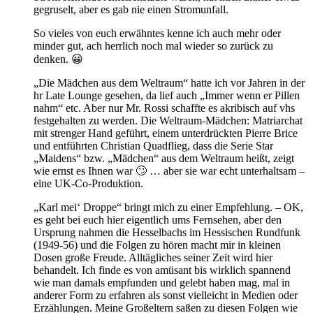
gegruselt, aber es gab nie einen Stromunfall.
So vieles von euch erwähntes kenne ich auch mehr oder
minder gut, ach herrlich noch mal wieder so zurück zu
denken. 😀
„Die Mädchen aus dem Weltraum“ hatte ich vor Jahren in der
hr Late Lounge gesehen, da lief auch „Immer wenn er Pillen
nahm“ etc. Aber nur Mr. Rossi schaffte es akribisch auf vhs
festgehalten zu werden. Die Weltraum-Mädchen: Matriarchat
mit strenger Hand geführt, einem unterdrückten Pierre Brice
und entführten Christian Quadflieg, dass die Serie Star
„Maidens“ bzw. „Mädchen“ aus dem Weltraum heißt, zeigt
wie ernst es Ihnen war 🙄 … aber sie war echt unterhaltsam –
eine UK-Co-Produktion.
„Karl mei‘ Droppe“ bringt mich zu einer Empfehlung. – OK,
es geht bei euch hier eigentlich ums Fernsehen, aber den
Ursprung nahmen die Hesselbachs im Hessischen Rundfunk
(1949-56) und die Folgen zu hören macht mir in kleinen
Dosen große Freude. Alltägliches seiner Zeit wird hier
behandelt. Ich finde es von amüsant bis wirklich spannend
wie man damals empfunden und gelebt haben mag, mal in
anderer Form zu erfahren als sonst vielleicht in Medien oder
Erzählungen. Meine Großeltern saßen zu diesen Folgen wie