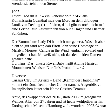
zuende ist, steht in den Sternen.
1997
Tatort „Tod im All“ – ein Geheimtipp für SF-Fans.
Kommissarin Odenthal muß den Mord an dem Ufologen
Lunik van Deeling (!) aufklären, dabei gibt es noch nicht mal
eine Leiche! Mit Gastauftritten von Nina Hagen und Dietmar
Schönherr.
Der Rummel um Lady Di hat mich nur genervt. Was ich aber
nicht so gut fand war, daß Elton John seine Hommage an
Marilyn Monroe „Candle in the Wind“ einfach recycled und
umgedichtet hat. Ich weiß nicht, ob das den beiden Damen
gefallen hätte…
Übrigens :Das jüngste Royal Baby heißt Archie Harrison
Mountbatten-Windsor. Nur für’s Protokoll… 🙂
Diverses:
Cassius Clay: Im Asterix – Band „Kampf der Häuptlinge“
kommt ein römerfreundlicher Gallier namens Augenblix vor.
Im englischen lautet sein Name Cassius Ceramix…
Antje, das Wappentier des NDR, starb 2003 im gesegneten
Walross-Alter von 27 Jahren und ist heute wohlpräpariert im
Zoologischen Museum Hamburg zu bewundern. 2003-04 war