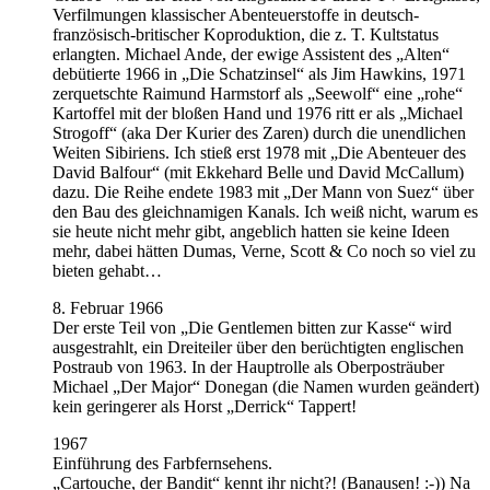
Verfilmungen klassischer Abenteuerstoffe in deutsch-
französisch-britischer Koproduktion, die z. T. Kultstatus
erlangten. Michael Ande, der ewige Assistent des „Alten“
debütierte 1966 in „Die Schatzinsel“ als Jim Hawkins, 1971
zerquetschte Raimund Harmstorf als „Seewolf“ eine „rohe“
Kartoffel mit der bloßen Hand und 1976 ritt er als „Michael
Strogoff“ (aka Der Kurier des Zaren) durch die unendlichen
Weiten Sibiriens. Ich stieß erst 1978 mit „Die Abenteuer des
David Balfour“ (mit Ekkehard Belle und David McCallum)
dazu. Die Reihe endete 1983 mit „Der Mann von Suez“ über
den Bau des gleichnamigen Kanals. Ich weiß nicht, warum es
sie heute nicht mehr gibt, angeblich hatten sie keine Ideen
mehr, dabei hätten Dumas, Verne, Scott & Co noch so viel zu
bieten gehabt…
8. Februar 1966
Der erste Teil von „Die Gentlemen bitten zur Kasse“ wird
ausgestrahlt, ein Dreiteiler über den berüchtigten englischen
Postraub von 1963. In der Hauptrolle als Oberposträuber
Michael „Der Major“ Donegan (die Namen wurden geändert)
kein geringerer als Horst „Derrick“ Tappert!
1967
Einführung des Farbfernsehens.
„Cartouche, der Bandit“ kennt ihr nicht?! (Banausen! :-)) Na