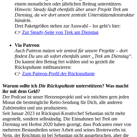
einem monatlichen oder jährlichen Beitrag unterstützen.
Hinweis: Steady läuft ebenfalls über unser Projekt Trek am
Dienstag, da wir dort unsere zentrale Unterstützendenstruktur
bündeln.
Drei Paketgrößen stehen zur Auswahl – los geht’s hier:
👉
Zur Steady-Seite von Trek am Dienstag
Via Patreon
Auch Patreon nutzen wir zentral für unsere Projekte – dort
findest Du uns ab sofort ebenfalls unter „Trek am Dienstag“.
Du kannst den Betrag frei wählen und so gezielt die
Rückspultaste mitfinanzieren:
👉
Zum Patreon-Profil der Rückspultaste
Warum sollte ich
Die Rückspultaste
unterstützen? Was macht
ihr mit dem Geld?
Der Podcast ist unser Herzensprojekt und wir möchten gern jeden
Monat die bestmögliche Retro-Sendung für Dich, alle anderen
Zuhörenden und uns produzieren.
Seit Januar 2023 ist Rückspul-Kreativchef Sebastian nicht mehr
angestellt, sondern selbständig. Die Einnahmen bei
Trek am
Dienstag
seit Herbst 2020 haben gezeigt, dass Podcasten einer von
mehreren Bestandteilen seiner Arbeit und seines Broterwerbs ist.
Nein, der Reichtum ist bei Sebastian nicht ausgebrochen, aber die