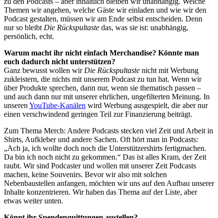
zu den Podcasts – aber inhaltlich bleiben wir unabhängig. Welche
Themen wir angehen, welche Gäste wir einladen und wie wir den
Podcast gestalten, müssen wir am Ende selbst entscheiden. Denn
nur so bleibt
Die Rückspultaste
das, was sie ist: unabhängig,
persönlich, echt.
Warum macht ihr nicht einfach Merchandise? Könnte man
euch dadurch nicht unterstützen?
Ganz bewusst wollen wir
Die Rückspultaste
nicht mit Werbung
zukleistern, die nichts mit unserem Podcast zu tun hat. Wenn wir
über Produkte sprechen, dann nur, wenn sie thematisch passen –
und auch dann nur mit unserer ehrlichen, ungefilterten Meinung. In
unseren
YouTube-Kanälen
wird Werbung ausgespielt, die aber nur
einen verschwindend geringen Teil zur Finanzierung beiträgt.
Zum Thema Merch: Andere Podcasts stecken viel Zeit und Arbeit in
Shirts, Aufkleber und andere Sachen. Oft hört man in Podcasts:
„Ach ja, ich wollte doch noch die Unterstützershirts fertigmachen.
Da bin ich noch nicht zu gekommen.“ Das ist alles Kram, der Zeit
raubt. Wir sind Podcaster und wollen mit unserer Zeit Podcasts
machen, keine Souvenirs. Bevor wir also mit solchen
Nebenbaustellen anfangen, möchten wir uns auf den Aufbau unserer
Inhalte konzentrieren. Wir haben das Thema auf der Liste, aber
etwas weiter unten.
Könnt ihr Spendenquittungen austellen?